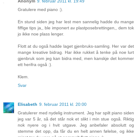
Anonym
9. februar 2011 kl. 19:49
Gratulere med piano :).
En stund siden jeg har lest men sannelig hadde du mange
fiffige tips ja,, ble imponert av plastposebrettingen,, dem tok
jo ikke noe plass lenger.
Flott at du også hadde laget gjenbruks-samling. Her var det
mange kreative bidrag. Har ikke rukket å tenke på noe lurt
gjenbruk som jeg kan bidra med, men kanskje det kommer
ett herifra også :).
Klem.
Svar
Elisabeth
9. februar 2011 kl. 20:00
Gratulerer med nydelig instrument. Jeg har spilt piano siden
jeg var 5 år, så det står nok et slikt i min stue også. Riktig
nok nyere og i hvit utgave. Jeg anbefaler absolutt og
stemme det opp, da får du en helt annen følelse, og ikke