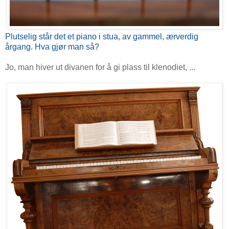
Plutselig står det et piano i stua, av gammel, ærverdig
årgang. Hva gjør man så?
Jo, man hiver ut divanen for å gi plass til klenodiet, ...