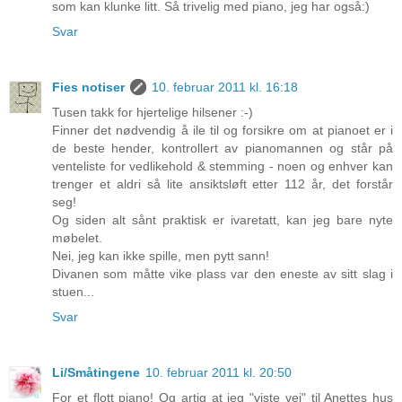
som kan klunke litt. Så trivelig med piano, jeg har også:)
Svar
Fies notiser
10. februar 2011 kl. 16:18
Tusen takk for hjertelige hilsener :-)
Finner det nødvendig å ile til og forsikre om at pianoet er i
de beste hender, kontrollert av pianomannen og står på
venteliste for vedlikehold & stemming - noen og enhver kan
trenger et aldri så lite ansiktsløft etter 112 år, det forstår
seg!
Og siden alt sånt praktisk er ivaretatt, kan jeg bare nyte
møbelet.
Nei, jeg kan ikke spille, men pytt sann!
Divanen som måtte vike plass var den eneste av sitt slag i
stuen...
Svar
Li/Småtingene
10. februar 2011 kl. 20:50
For et flott piano! Og artig at jeg "viste vei" til Anettes hus