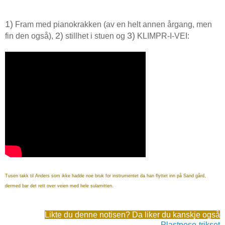
1)
Fram med pianokrakken (av en helt annen årgang, men
2)
3)
fin den også),
stillhet i stuen og
KLIMPR-I-VEI:
Tusen takk til Anders som ikke hadde noe bruk for instrumentet da han flyttet inn på Sand gård,
dermed bar det rett over veien med hele sulamitten.
Likte du denne notisen? Da liker du kanskje også
Plastpose-trikset