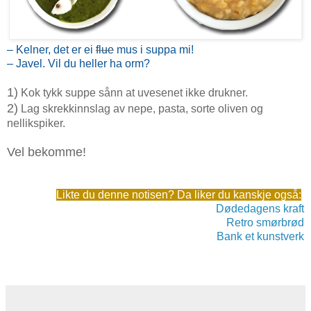
– Kelner, det er ei
flue
mus i suppa mi!
– Javel. Vil du heller ha orm?
1)
Kok tykk suppe sånn at uvesenet ikke drukner.
2)
Lag skrekkinnslag av nepe, pasta, sorte oliven og
nellikspiker.
Vel bekomme!
Likte du denne notisen? Da liker du kanskje også:
Dødedagens kraft
Retro smørbrød
Bank et kunstverk