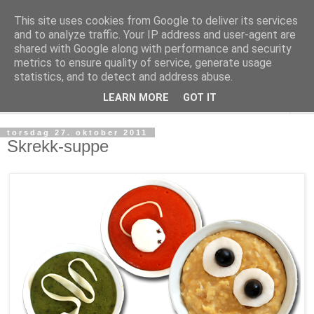
This site uses cookies from Google to deliver its services
Fies notiser
and to analyze traffic. Your IP address and user-agent are
shared with Google along with performance and security
metrics to ensure quality of service, generate usage
en durabelig dose tips & oppskrifter ispedd vettug viten
statistics, and to detect and address abuse.
LEARN MORE
GOT IT
▼
torsdag 27. oktober 2011
Skrekk-suppe