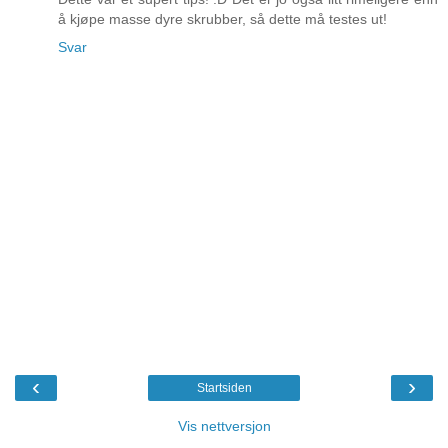
å kjøpe masse dyre skrubber, så dette må testes ut!
Svar
‹
›
Startsiden
Vis nettversjon