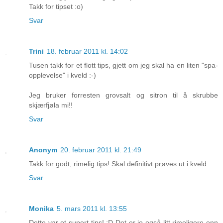
Takk for tipset :o)
Svar
Trini
18. februar 2011 kl. 14:02
Tusen takk for et flott tips, gjett om jeg skal ha en liten "spa-
opplevelse" i kveld :-)
Jeg bruker forresten grovsalt og sitron til å skrubbe
skjærfjøla mi!!
Svar
Anonym
20. februar 2011 kl. 21:49
Takk for godt, rimelig tips! Skal definitivt prøves ut i kveld.
Svar
Monika
5. mars 2011 kl. 13:55
Dette var et supert tips! :D Det er jo også litt rimeligere enn