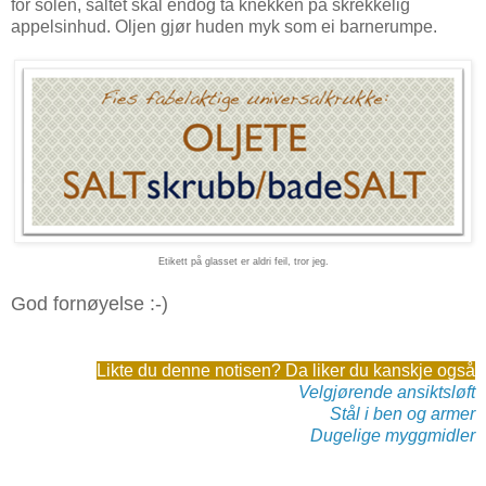
for solen, saltet skal endog ta knekken på skrekkelig
appelsinhud. Oljen gjør huden myk som ei barnerumpe.
Etikett på glasset er aldri feil, tror jeg.
God fornøyelse :-)
Likte du denne notisen? Da liker du kanskje også
Velgjørende ansiktsløft
Stål i ben og armer
Dugelige myggmidler