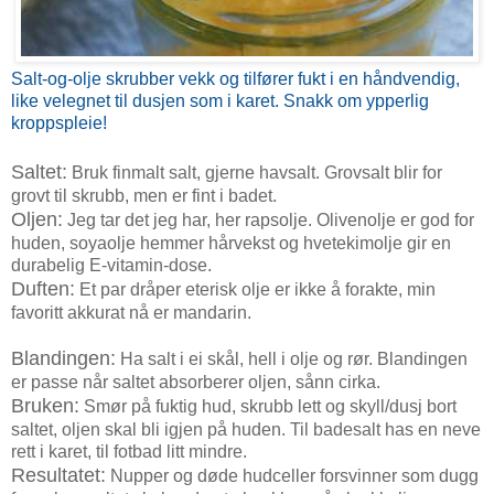
Salt-og-olje skrubber vekk og tilfører fukt i en håndvendig,
like velegnet til dusjen som i karet. Snakk om ypperlig
kroppspleie!
Saltet:
Bruk finmalt salt, gjerne havsalt. Grovsalt blir for
grovt til skrubb, men er fint i badet.
Oljen:
Jeg tar det jeg har, her rapsolje. Olivenolje er god for
huden, soyaolje hemmer hårvekst og hvetekimolje gir en
durabelig E-vitamin-dose.
Duften:
Et par dråper eterisk olje er ikke å forakte, min
favoritt akkurat nå er mandarin.
Blandingen:
Ha salt i ei skål, hell i olje og rør. Blandingen
er passe når saltet absorberer oljen, sånn cirka.
Bruken:
Smør på fuktig hud, skrubb lett og skyll/dusj bort
saltet, oljen skal bli igjen på huden. Til badesalt has en neve
rett i karet, til fotbad litt mindre.
Resultatet:
Nupper og døde hudceller forsvinner som dugg