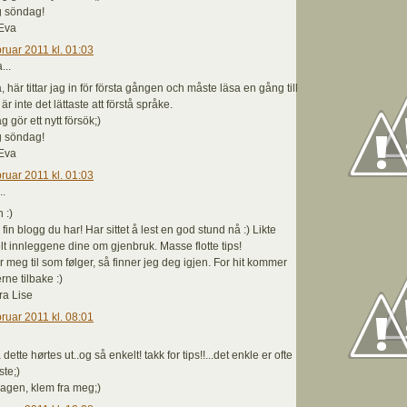
g söndag!
Eva
bruar 2011 kl. 01:03
...
, här tittar jag in för första gången och måste läsa en gång till
 är inte det lättaste att förstå språke.
g gör ett nytt försök;)
g söndag!
Eva
bruar 2011 kl. 01:03
..
 :)
 fin blogg du har! Har sittet å lest en god stund nå :) Likte
lt innleggene dine om gjenbruk. Masse flotte tips!
 meg til som følger, så finner jeg deg igjen. For hit kommer
rne tilbake :)
ra Lise
bruar 2011 kl. 08:01
dette hørtes ut..og så enkelt! takk for tips!!...det enkle er ofte
ste;)
agen, klem fra meg;)