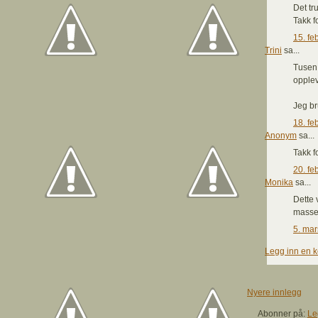
Det t
Takk fo
15. fe
Trini
sa...
Tusen t
opplev
Jeg br
18. fe
Anonym
sa...
Takk fo
20. fe
Monika
sa...
Dette 
masse 
5. mar
Legg inn en 
Nyere innlegg
Abonner på:
Le