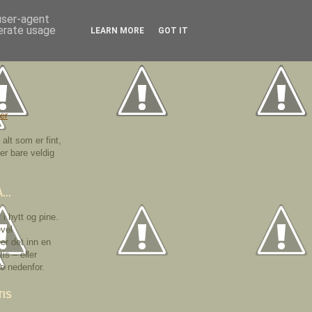
 user-agent
nerate usage
LEARN MORE
GOT IT
er
alt som er fint,
ller bare veldig
...
 i hytt og pine.
vel
ler det inn en
is – eller
e nedenfor.
TIS