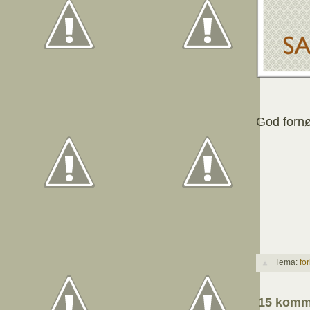
God fornø
Tema:
fo
15 komm