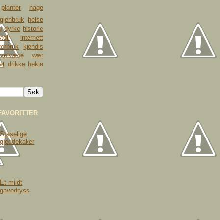
planter
hage
gjenbruk
helse
g
dyrke
historie
tell
internett
forbruk
kjendis
velvære
vær
at
drikke
hekle
FAVORITTER
Staselige
gjeddekaker
Et mildt
gavedryss