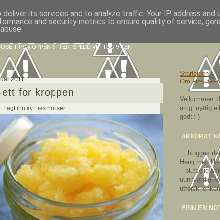
deliver its services and to analyze traffic. Your IP address and
formance and security metrics to ensure quality of service, ge
 abuse.
S NOTISER
OSE TIPS & OPPSKRIFTER ISPEDD VETTUG VITEN
Startsiden
ruar 2011
Om Fies notis
i-ett for kroppen
Velkommen til 
artig, nyttig e
Lagt inn av Fies notiser
godt :-)
AKKURAT NÅ
... blogges det
Heng med like
– plutselig sei
uunnværlig not
utforsk lenken
FINN EN NO