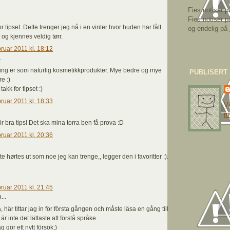
Fies notiser 
Fies notiser 
or tipset. Dette trenger jeg nå i en vinter hvor huden har fått
og endelig på
ft og kjennes veldig tørr.
bruar 2011 kl. 18:12
.
ing er som naturlig kosmetikkprodukter. Mye bedre og mye
PUBLISERT
e :)
akk for tipset :)
bruar 2011 kl. 18:33
Vi
m
ör bra tips! Det ska mina torra ben få prova :D
bruar 2011 kl. 20:36
tte hørtes ut som noe jeg kan trenge,, legger den i favoritter :).
bruar 2011 kl. 21:45
...
, här tittar jag in för första gången och måste läsa en gång till
 är inte det lättaste att förstå språke.
g gör ett nytt försök;)