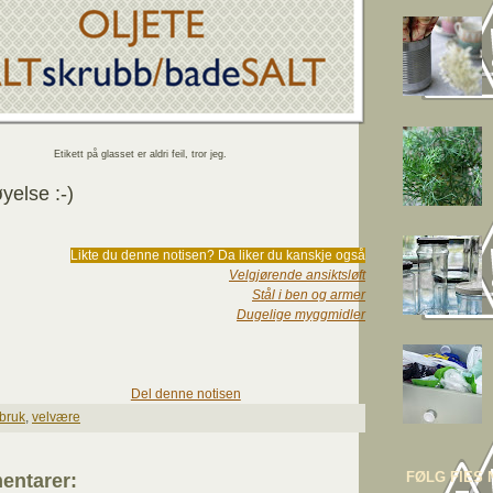
Etikett på glasset er aldri feil, tror jeg.
yelse :-)
Likte du denne notisen? Da liker du kanskje også
Velgjørende ansiktsløft
Stål i ben og armer
Dugelige myggmidler
Del denne notisen
rbruk
,
velvære
FØLG FIES 
entarer: