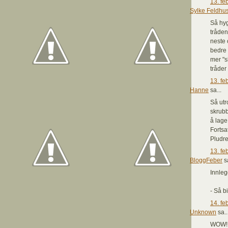
13. fe
Sylke Feldhu
Så hyg
tråden
neste 
bedre 
mer "sl
tråder 
13. fe
Hanne
sa...
Så utr
skrubb
å lage
Fortsa
Pludr
13. fe
BloggFeber
sa
Innleg
- Så b
14. fe
Unknown
sa..
WOW!