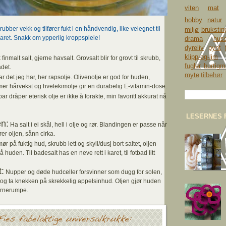
viten
mat
hobby
natur
rubber vekk og tilfører fukt i en håndvendig, like velegnet til
miljø
brukstin
karet. Snakk om ypperlig kroppspleie!
drama
huss
dyreliv
pynt
klipp-og-lim
finmalt salt, gjerne havsalt. Grovsalt blir for grovt til skrubb,
fugler
hurtigm
adet.
myte
tilbehør
ar det jeg har, her rapsolje. Olivenolje er god for huden,
er hårvekst og hvetekimolje gir en durabelig E-vitamin-dose.
par dråper eterisk olje er ikke å forakte, min favoritt akkurat nå
LESERNES 
n:
Ha salt i ei skål, hell i olje og rør. Blandingen er passe når
rer oljen, sånn cirka.
r på fuktig hud, skrubb lett og skyll/dusj bort saltet, oljen
å huden. Til badesalt has en neve rett i karet, til fotbad litt
t:
Nupper og døde hudceller forsvinner som dugg for solen,
dog ta knekken på skrekkelig appelsinhud. Oljen gjør huden
arnerumpe.