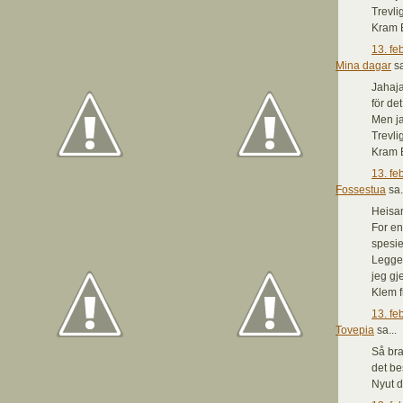
Trevli
Kram 
13. fe
Mina dagar
sa
Jahaja
för det
Men ja
Trevli
Kram 
13. fe
Fossestua
sa.
Heisan
For en
spesie
Legger
jeg gje
Klem f
13. fe
Tovepia
sa...
Så bra 
det be
Nyut d