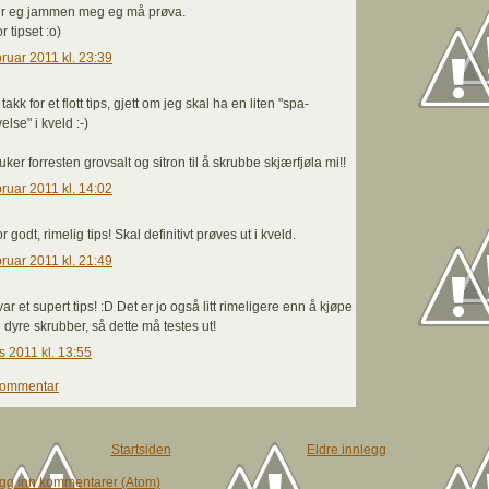
rur eg jammen meg eg må prøva.
r tipset :o)
bruar 2011 kl. 23:39
akk for et flott tips, gjett om jeg skal ha en liten "spa-
else" i kveld :-)
uker forresten grovsalt og sitron til å skrubbe skjærfjøla mi!!
bruar 2011 kl. 14:02
r godt, rimelig tips! Skal definitivt prøves ut i kveld.
bruar 2011 kl. 21:49
var et supert tips! :D Det er jo også litt rimeligere enn å kjøpe
dyre skrubber, så dette må testes ut!
s 2011 kl. 13:55
kommentar
Startsiden
Eldre innlegg
gg inn kommentarer (Atom)