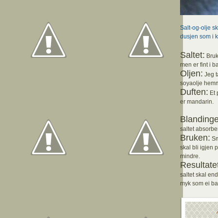
Salt-og-olje sk
dusjen som i 
Saltet:
Bruk 
men er fint i b
Oljen:
Jeg t
soyaolje hemm
Duften:
Et 
er mandarin.
Blandinge
saltet absorbe
Bruken:
Smø
skal bli igjen p
mindre.
Resultate
saltet skal en
myk som ei b