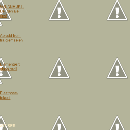
GJENBRUKT:
Del geniale
tips!
Abrodd frem
fra glemselen
Elementært
glass-stell
Plastpose-
trikset
NOTISER