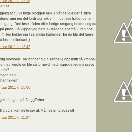
bruar 2011 kl. 12:28
sen
sa...
gelig at du vil følge bloggen min :) Når det gjelder å sikre
dene, gjør jeg det fordi jeg hekler inn de løse trådendene i
omgang. Den løse tråden etter forrige omgang holder seg da
på plass. Så klipper jeg bare av trådene etterpå - uten noe
it". Jeg hekler inn flest mulig trådender, for da blir det færre
å feste i etterkant ;)
bruar 2011 kl. 12:42
olig morsomt. Her bringer du jo sannelig oppskrift på kropps-
en jeg kjøpte og ble så fornøyd med. Kanskje jeg må prøve
 selv?
tt god helg!
ehanneklem
bruar 2011 kl. 15:06
...
get er lagt ut på BloggFeber.
illig og enkelt dette ser ut. Må nesten prøves ut!
bruar 2011 kl. 11:37
.