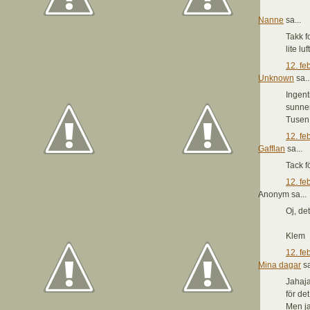
Nanne
sa...
Takk f
lite lu
12. fe
Unknown
sa..
Ingent
sunner
Tusen t
12. fe
Gafflan
sa...
Tack f
12. fe
Anonym sa...
Oj, de
Klem
12. fe
Mina dagar
sa
Jahaja
för det
Men ja